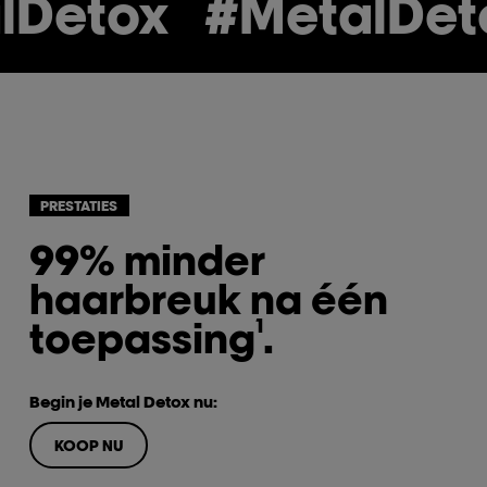
Detox
#MetalDeto
PRESTATIES
99% minder
haarbreuk na één
toepassing
.
1
Begin je Metal Detox nu:
KOOP NU