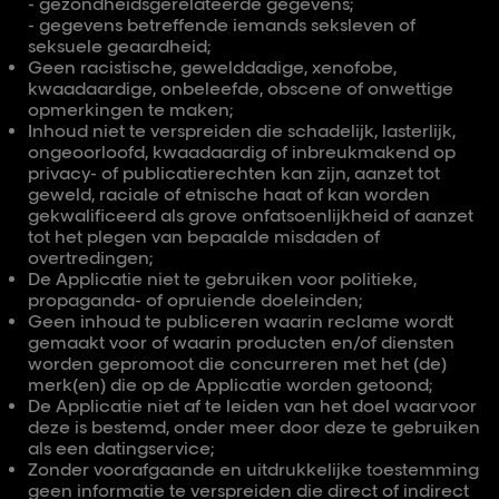
- gezondheidsgerelateerde gegevens;
- gegevens betreffende iemands seksleven of
seksuele geaardheid;
Geen racistische, gewelddadige, xenofobe,
kwaadaardige, onbeleefde, obscene of onwettige
opmerkingen te maken;
Inhoud niet te verspreiden die schadelijk, lasterlijk,
ongeoorloofd, kwaadaardig of inbreukmakend op
privacy- of publicatierechten kan zijn, aanzet tot
geweld, raciale of etnische haat of kan worden
gekwalificeerd als grove onfatsoenlijkheid of aanzet
tot het plegen van bepaalde misdaden of
overtredingen;
De Applicatie niet te gebruiken voor politieke,
propaganda- of opruiende doeleinden;
Geen inhoud te publiceren waarin reclame wordt
gemaakt voor of waarin producten en/of diensten
worden gepromoot die concurreren met het (de)
merk(en) die op de Applicatie worden getoond;
De Applicatie niet af te leiden van het doel waarvoor
deze is bestemd, onder meer door deze te gebruiken
als een datingservice;
Zonder voorafgaande en uitdrukkelijke toestemming
geen informatie te verspreiden die direct of indirect