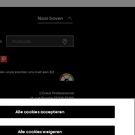
Naar boven
n
en onze klanten ons met een 8,1!
L’Oréal Professionnel
14, rue Royale 75008 PARIS
consumercareNL@loreal.com
Alle cookies accepteren
Alle cookies weigeren