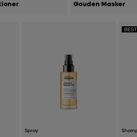
tioner
Gouden Masker
BEST
Spray
Sham