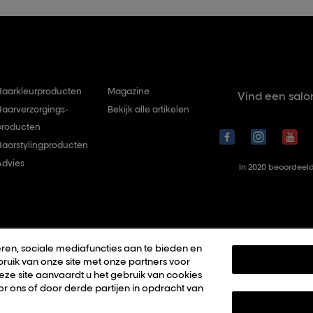
Haarkleurproducten
Magazine
Vind een salo
Haarverzorgings-
Bekijk alle artikelen
producten
Haarstylingproducten
Advies
In 2020 beoordeeld
ren, sociale mediafuncties aan te bieden en
ruik van onze site met onze partners voor
deze site aanvaardt u het gebruik van cookies
r ons of door derde partijen in opdracht van