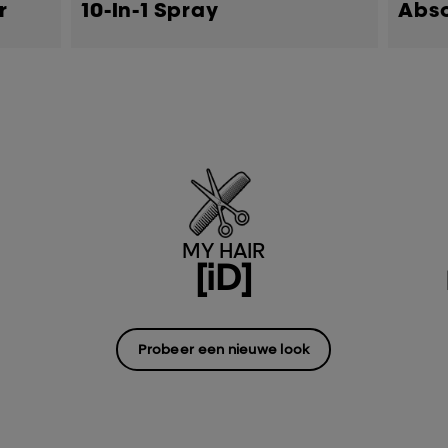
r
10-In-1 Spray
Abso
MY HAIR
[iD]
Probeer een nieuwe look