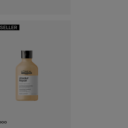
SELLER
poo