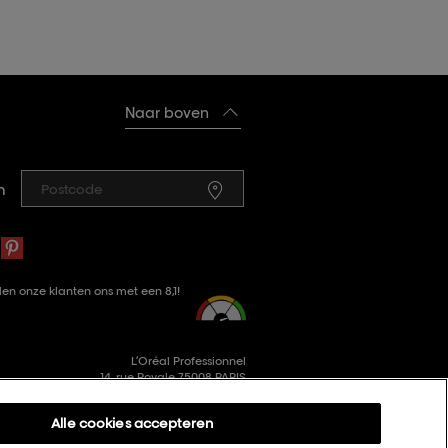
Naar boven
n
en onze klanten ons met een 8,1!
L’Oréal Professionnel
14, rue Royale 75008 PARIS
consumercareNL@loreal.com
Alle cookies accepteren