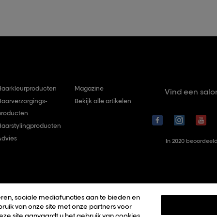
Haarkleurproducten
Magazine
Vind een salo
Haarverzorgings-
Bekijk alle artikelen
producten
Haarstylingproducten
Advies
In 2020 beoordeeld
ren, sociale mediafuncties aan te bieden en
ruik van onze site met onze partners voor
deze site aanvaardt u het gebruik van cookies