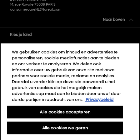
14, rue Royale 75008 PARIS
consumercareNL@loreal.com
Naar boven
Kies je land
We gebruiken cookies om inhoud en advertenties te
Sitemap
personaliseren, sociale mediafuncties aan te bieden
Algemene voorwaarden
en ons verkeer te analyseren. We delen ook
informatie over uw gebruik van onze site met onze
Privacybeleid
partners voor sociale media, reclame en analytics.
Doordat u verder klikt op deze site aanvaardt u het
Cookie Settings
gebruik van cookies die het mogelijk maken
Over Ons
advertenties op maat aan te bieden door ons of door
derde partijen in opdracht van ons.
Privacybeleid
Contact
Alle cookies accepteren
Nieuwsbrief
Webshop
Alle cookies weigeren
AirLight Pro Terms & Conditions