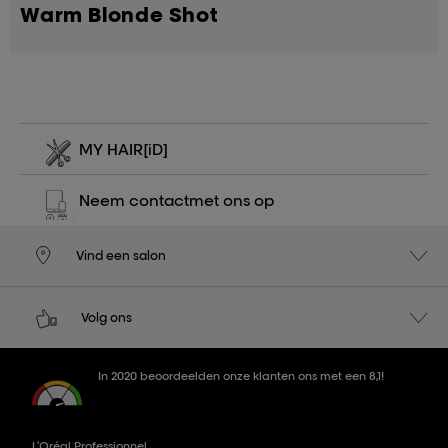
Warm Blonde Shot
MY HAIR
[iD]
Neem contact
met ons op
Vind een salon
Volg ons
In 2020 beoordeelden onze klanten ons met een 8,1!
L’Oréal Professionnel