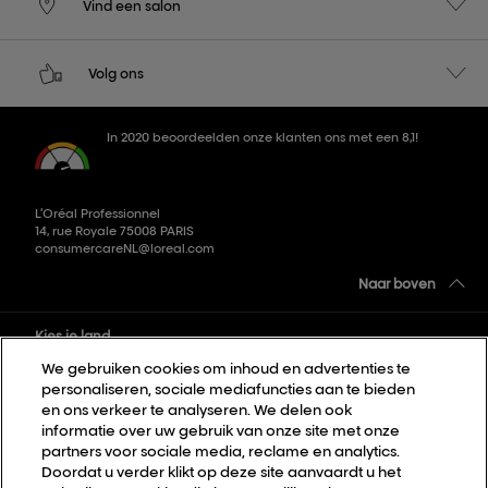
Vind een salon
Volg ons
In 2020 beoordeelden onze klanten ons met een 8,1!
L’Oréal Professionnel
14, rue Royale 75008 PARIS
consumercareNL@loreal.com
Naar boven
Kies je land
We gebruiken cookies om inhoud en advertenties te
personaliseren, sociale mediafuncties aan te bieden
Sitemap
en ons verkeer te analyseren. We delen ook
informatie over uw gebruik van onze site met onze
Algemene voorwaarden
partners voor sociale media, reclame en analytics.
Privacybeleid
Doordat u verder klikt op deze site aanvaardt u het