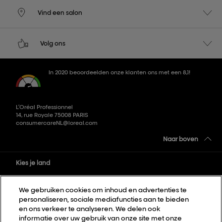
Vind een salon
Volg ons
In 2020 beoordeelden onze klanten ons met een 8,1!
L’Oréal Professionnel
14, rue Royale 75008 PARIS
consumercareNL@loreal.com
Naar boven
Kies je land
We gebruiken cookies om inhoud en advertenties te
Sitemap
personaliseren, sociale mediafuncties aan te bieden
Algemene voorwaarden
en ons verkeer te analyseren. We delen ook
informatie over uw gebruik van onze site met onze
Privacybeleid