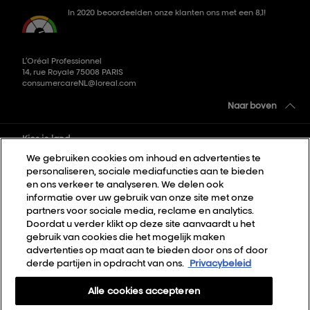
In 2020 beoordeelden onze klanten ons met een 8,1!
L’Oréal Professionnel
14, rue Royale 75008 PARIS
consumercareNL@loreal.com
Naar boven
Kies je land
We gebruiken cookies om inhoud en advertenties te
personaliseren, sociale mediafuncties aan te bieden
Sitemap
en ons verkeer te analyseren. We delen ook
informatie over uw gebruik van onze site met onze
Algemene voorwaarden
partners voor sociale media, reclame en analytics.
Privacybeleid
Doordat u verder klikt op deze site aanvaardt u het
gebruik van cookies die het mogelijk maken
Cookie Settings
advertenties op maat aan te bieden door ons of door
derde partijen in opdracht van ons.
Privacybeleid
Over Ons
Contact
Alle cookies accepteren
Nieuwsbrief