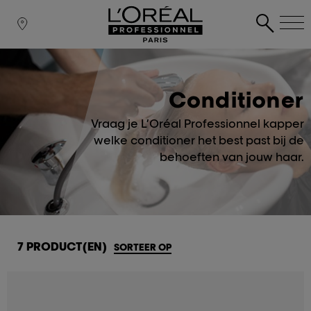
Conditioner
Vraag je L’Oréal Professionnel kapper
welke conditioner het best past bij de
behoeften van jouw haar.
7 PRODUCT(EN)
SORTEER OP