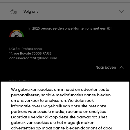
Volg ons
In 2020 beoordeelden onze klanten ons met een 8,1!
L’Oréal Professionnel
14, rue Royale 75008 PARIS
consumercareNL@loreal.com
Naar boven
Kies je land
We gebruiken cookies om inhoud en advertenties te
personaliseren, sociale mediafuncties aan te bieden
Sitemap
en ons verkeer te analyseren. We delen ook
informatie over uw gebruik van onze site met onze
Algemene voorwaarden
partners voor sociale media, reclame en analytics.
Privacybeleid
Doordat u verder klikt op deze site aanvaardt u het
gebruik van cookies die het mogelijk maken
Cookie Settings
advertenties op maat aan te bieden door ons of door