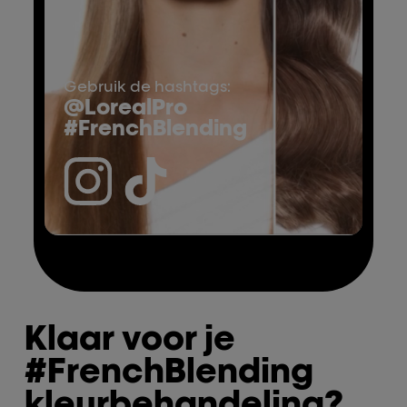
Crème
Anti-metaal crème met
hoge bescherming.
Gebruik de hashtags:
@LorealPro
#FrenchBlending
Klaar voor je
#FrenchBlending
kleurbehandeling?