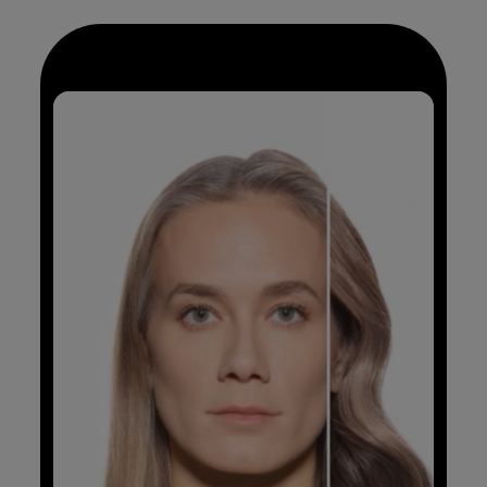
voor gloss, tone &
opfrisservices.
STAP 1 NA DE
BEHANDELING:
Metal Detox
Shampoo
Anti-metaal
crèmeshampoo.
STAP 2 NA DE
BEHANDELING:
Metal Detox
Masker
Professioneel masker voor
alle haartypes.
STAP 3 NA DE
BEHANDELING:
Metal Detox