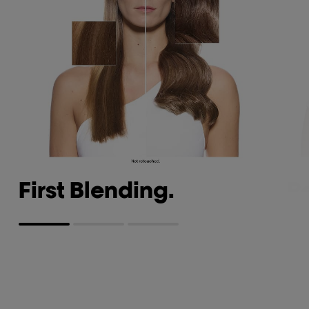
First Blending.
R