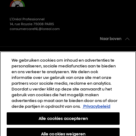
L’Oréal Professionnel
14, rue Royale 75008 PARIS
consumercareNL@loreal.com
Naar boven
Kies je land
We gebruiken cookies om inhoud en advertenties te
personaliseren, sociale mediafuncties aan te bieden
Sitemap
en ons verkeer te analyseren. We delen ook
informatie over uw gebruik van onze site met onze
Algemene voorwaarden
partners voor sociale media, reclame en analytics.
Doordat u verder klikt op deze site aanvaardt u het
Privacybeleid
gebruik van cookies die het mogelijk maken
Cookie Settings
advertenties op maat aan te bieden door ons of door
derde partijen in opdracht van ons.
Privacybeleid
Over Ons
Alle cookies accepteren
Contact
Nieuwsbrief
Alle cookies weigeren