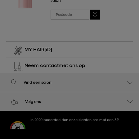
salon
MY HAIR
[iD]
Neem contact
met ons op
Vind een salon
Volg ons
In 2020 beoordeelden onze klanten ons met een 8,1!