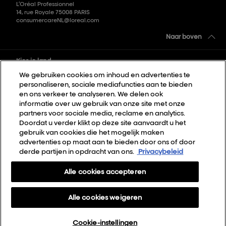
L’Oréal Professionnel
14, rue Royale 75008 PARIS
consumercareNL@loreal.com
Naar boven
Kies je land
We gebruiken cookies om inhoud en advertenties te
personaliseren, sociale mediafuncties aan te bieden
Sitemap
en ons verkeer te analyseren. We delen ook
informatie over uw gebruik van onze site met onze
Algemene voorwaarden
partners voor sociale media, reclame en analytics.
Privacybeleid
Doordat u verder klikt op deze site aanvaardt u het
gebruik van cookies die het mogelijk maken
Cookie Settings
advertenties op maat aan te bieden door ons of door
derde partijen in opdracht van ons.
Privacybeleid
Over Ons
Contact
Alle cookies accepteren
Nieuwsbrief
Alle cookies weigeren
Webshop
AirLight Pro Terms & Conditions
Cookie-instellingen