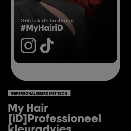
Gebruik de hashtags:
#MyHairiD
GEPERSONALISEERD MET TECH
My Hair
[iD]
Professioneel
kleuradvies.