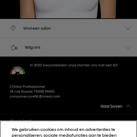
Vind een salon
Volg ons
In 2020 beoordeelden onze klanten ons met een 8,1!
L’Oréal Professionnel
14, rue Royale 75008 PARIS
consumercareNL@loreal.com
Naar boven
Kies je land
We gebruiken cookies om inhoud en advertenties te
personaliseren, sociale mediafuncties aan te bieden