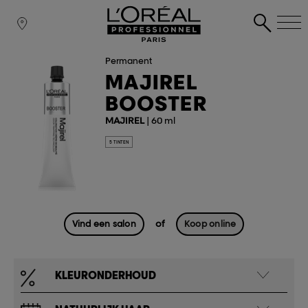
Permanent
MAJIREL
BOOSTER
MAJIREL
| 60 ml
5 TINTEN
of
Vind een salon
Koop online
KLEURONDERHOUD​