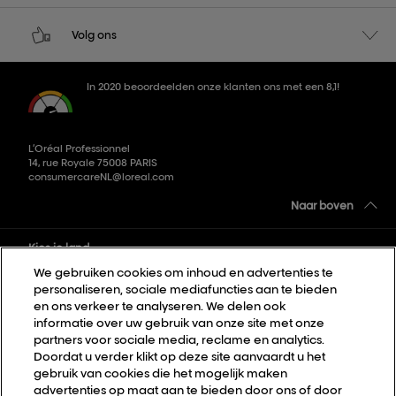
Volg ons
In 2020 beoordeelden onze klanten ons met een 8,1!
L’Oréal Professionnel
14, rue Royale 75008 PARIS
consumercareNL@loreal.com
Naar boven
Kies je land
We gebruiken cookies om inhoud en advertenties te
personaliseren, sociale mediafuncties aan te bieden
Sitemap
en ons verkeer te analyseren. We delen ook
informatie over uw gebruik van onze site met onze
Algemene voorwaarden
partners voor sociale media, reclame en analytics.
Privacybeleid
Doordat u verder klikt op deze site aanvaardt u het
gebruik van cookies die het mogelijk maken
Cookie Settings
advertenties op maat aan te bieden door ons of door