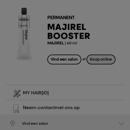
PERMANENT
MAJIREL
BOOSTER
MAJIREL
| 60 ml
Vind een salon
Koop online
of
MY HAIR
[iD]
Neem contact
met ons op
Vind een salon