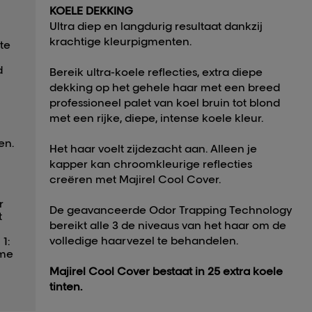
KOELE DEKKING
Ultra diep en langdurig resultaat dankzij
krachtige kleurpigmenten.
te
d
Bereik ultra-koele reflecties, extra diepe
dekking op het gehele haar met een breed
professioneel palet van koel bruin tot blond
met een rijke, diepe, intense koele kleur.
en.
Het haar voelt zijdezacht aan. Alleen je
kapper kan chroomkleurige reflecties
creëren met Majirel Cool Cover.
r
De geavanceerde Odor Trapping Technology
t
bereikt alle 3 de niveaus van het haar om de
volledige haarvezel te behandelen.
1:
ème
Majirel Cool Cover bestaat in 25 extra koele
tinten.