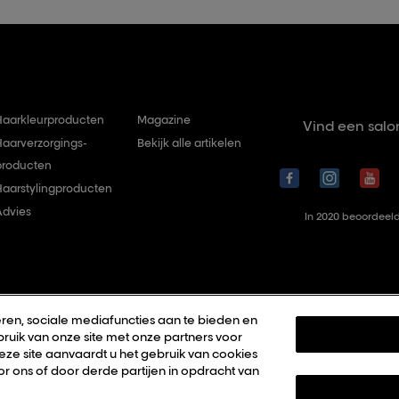
Haarkleurproducten
Magazine
Vind een salo
Haarverzorgings-
Bekijk alle artikelen
producten
Haarstylingproducten
Advies
In 2020 beoordeeld
ren, sociale mediafuncties aan te bieden en
ruik van onze site met onze partners voor
deze site aanvaardt u het gebruik van cookies
r ons of door derde partijen in opdracht van