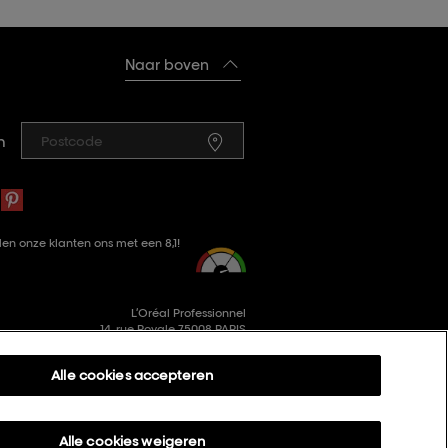
Naar boven
n
en onze klanten ons met een 8,1!
L’Oréal Professionnel
14, rue Royale 75008 PARIS
consumercareNL@loreal.com
Alle cookies accepteren
Alle cookies weigeren