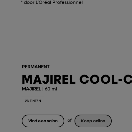
* door L’Oréal Professionnel
PERMANENT
MAJIREL COOL-
MAJIREL
| 60 ml
23 TINTEN
of
Vind een salon
Koop online