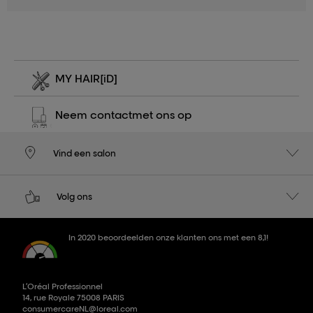
MY HAIR
[iD]
Neem contact
met ons op
Vind een salon
Volg ons
In 2020 beoordeelden onze klanten ons met een 8,1!
L’Oréal Professionnel
14, rue Royale 75008 PARIS
consumercareNL@loreal.com