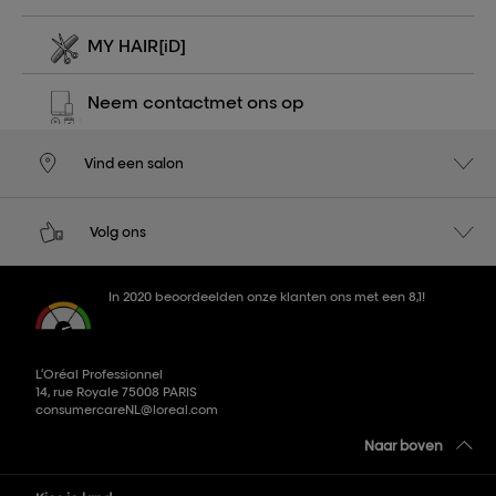
MY HAIR
[iD]
Neem contact
met ons op
Vind een salon
Volg ons
In 2020 beoordeelden onze klanten ons met een 8,1!
L’Oréal Professionnel
14, rue Royale 75008 PARIS
consumercareNL@loreal.com
Naar boven