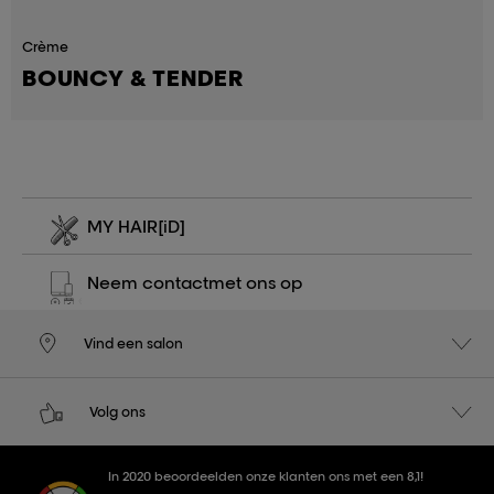
Crème
BOUNCY & TENDER
MY HAIR
[iD]
Neem contact
met ons op
Vind een salon
Volg ons
In 2020 beoordeelden onze klanten ons met een 8,1!