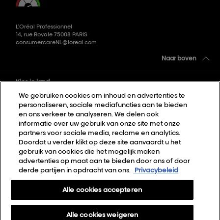
L’Oréal Professionnel
14, rue Royale 75008 PARIS
consumercareNL@loreal.com
Naar boven
Kies je land
We gebruiken cookies om inhoud en advertenties te
personaliseren, sociale mediafuncties aan te bieden
Sitemap
en ons verkeer te analyseren. We delen ook
informatie over uw gebruik van onze site met onze
Algemene voorwaarden
partners voor sociale media, reclame en analytics.
Privacybeleid
Doordat u verder klikt op deze site aanvaardt u het
gebruik van cookies die het mogelijk maken
Cookie Settings
advertenties op maat aan te bieden door ons of door
derde partijen in opdracht van ons.
Privacybeleid
Over Ons
Contact
Alle cookies accepteren
Nieuwsbrief
Alle cookies weigeren
Webshop