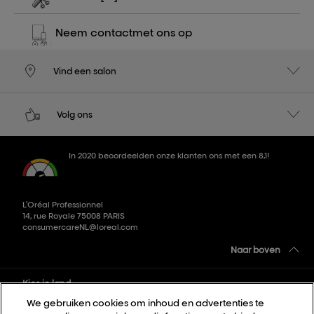
Neem contact
met ons op
Vind een salon
Volg ons
In 2020 beoordeelden onze klanten ons met een 8,1!
L’Oréal Professionnel
14, rue Royale 75008 PARIS
consumercareNL@loreal.com
Naar boven
Kies je land
We gebruiken cookies om inhoud en advertenties te