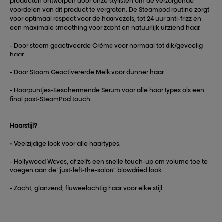
producten ontworpen door onze stylisten om de verzorgende
voordelen van dit product te vergroten. De Steampod routine zorgt
voor optimaal respect voor de haarvezels, tot 24 uur anti-frizz en
een maximale smoothing voor zacht en natuurlijk uitziend haar.
- Door stoom geactiveerde Crème voor normaal tot dik/gevoelig
haar.
- Door Stoom Geactivererde Melk voor dunner haar.
- Haarpuntjes-Beschermende Serum voor alle haar types als een
final post-SteamPod touch.
Haarstijl?
-
Veelzijdige look voor alle haartypes.
- Hollywood Waves, of zelfs een snelle touch-up om volume toe te
voegen aan de “just-left-the-salon” blowdried look.
- Zacht, glanzend, fluweelachtig haar voor elke stijl.