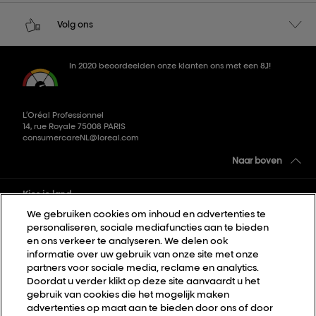
Volg ons
In 2020 beoordeelden onze klanten ons met een 8,1!
L’Oréal Professionnel
14, rue Royale 75008 PARIS
consumercareNL@loreal.com
Naar boven
Kies je land
We gebruiken cookies om inhoud en advertenties te
personaliseren, sociale mediafuncties aan te bieden
Sitemap
en ons verkeer te analyseren. We delen ook
informatie over uw gebruik van onze site met onze
Algemene voorwaarden
partners voor sociale media, reclame en analytics.
Privacybeleid
Doordat u verder klikt op deze site aanvaardt u het
gebruik van cookies die het mogelijk maken
Cookie Settings
advertenties op maat aan te bieden door ons of door