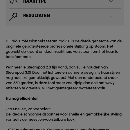
HAARTYPE
RESULTATEN
L’Oréal Professionnel's SteamPod 3.0 is de derde generatie van de
originele gepatenteerde professionele stijltang op stoom. Het
gebruikt de kracht en doch zachtheid van stoom om het haar te
transformeren.
Wanneer je Steampod 2.0 fijn vond, dan zul je houden van
Steampod 3.0! Door het lichtere en dunnere design, is haar stijlen
nog nooit zo gemakkelijk geweest. Met een ronddraaiend snoer
van 360 graden, is deze tool meer veelzijdig dan ooit om wavy
effecten te creëren. Nu met geïntegreerd waterreservoir!
Nu nog efficiënter:
- 2x Sneller*, 2x Soepeler*:
De ideale schoonheidspartner voor snelle en gemakkelijke styling
van zelfs de meest onvoorstelbare look.
- 91 % minder schade**, Optimaal respect voor de haarvezel