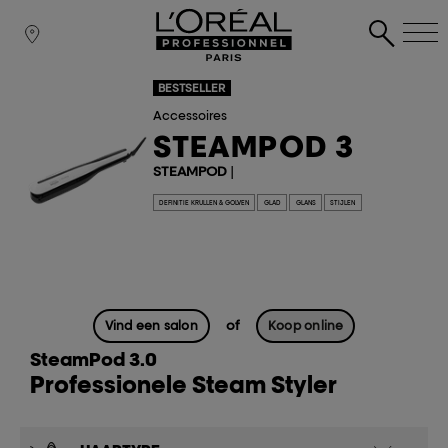
BESTSELLER
Accessoires
STEAMPOD 3
STEAMPOD
|
DEFINITIE KRULLEN & GOLVEN
GLAD
GLANS
STIJLEN
of
Vind een salon
Koop online
SteamPod 3.0
Professionele Steam Styler