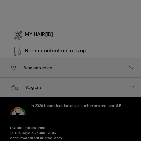
MY HAIR
[iD]
Neem contact
met ons op
Vind een salon
Volg ons
In 2020 beoordeelden onze klanten ons met een 8,1!
L’Oréal Professionnel
14, rue Royale 75008 PARIS
consumercareNL@loreal.com