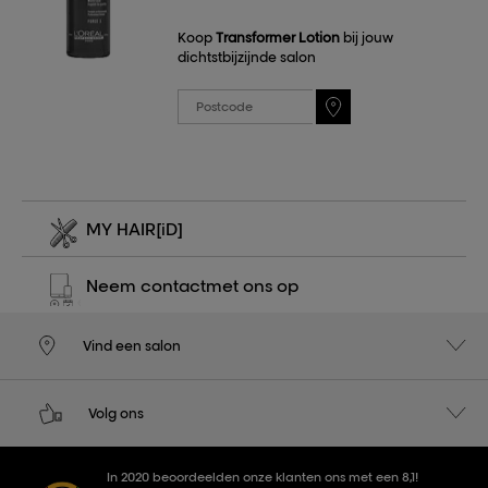
Koop
Transformer Lotion
bij jouw
dichtstbijzijnde salon
MY HAIR
[iD]
Neem contact
met ons op
Vind een salon
Volg ons
In 2020 beoordeelden onze klanten ons met een 8,1!