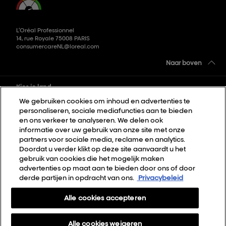
L’Oréal Professionnel
14, rue Royale 75008 PARIS
consumercareNL@loreal.com
Naar boven
Kies je land
We gebruiken cookies om inhoud en advertenties te
personaliseren, sociale mediafuncties aan te bieden
Sitemap
en ons verkeer te analyseren. We delen ook
informatie over uw gebruik van onze site met onze
Algemene voorwaarden
partners voor sociale media, reclame en analytics.
Privacybeleid
Doordat u verder klikt op deze site aanvaardt u het
gebruik van cookies die het mogelijk maken
Cookie Settings
advertenties op maat aan te bieden door ons of door
derde partijen in opdracht van ons.
Privacybeleid
Over Ons
Contact
Alle cookies accepteren
Nieuwsbrief
Alle cookies weigeren