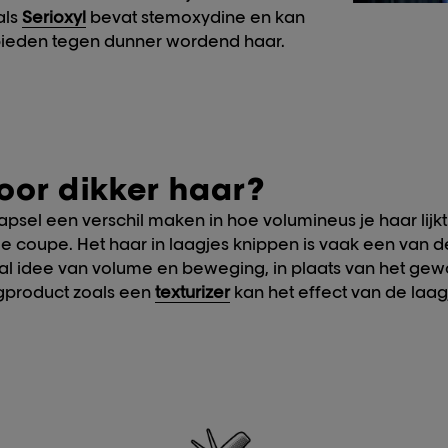
als
Serioxyl
bevat stemoxydine en kan
bieden tegen dunner wordend haar.
Welk kapsel voor di
Naast verzorging, kan ook je kapsel een
volumineus je haar lijkt. De professionel
creëren met je coupe. Het haar in laagj
beste kapsels voor dun haar. Het geeft 
volume en beweging, in plaats van het g
dat plat op je hoofd ligt. Een stylingprod
effect van de laagjes accentueren, waardo
punten.