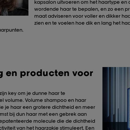
kapsalon uitvoeren om het haartype en 
wordende haar te bepalen, en zo een p
maat adviseren voor voller en dikker haar
zien en te voelen hoe dik en lang het haa
haarpunten.
g en producten voor
 zijn key om je dunne haar te
eel volume. Volume shampoo en haar
e je haar een grotere dichtheid en meer
omst bij dun haar met een gebrek aan
epatenteerde molecule die de dichtheid
iviteit van het haarzakje stimuleert. Een