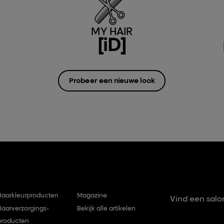
MY HAIR
[iD]
Probeer een nieuwe look