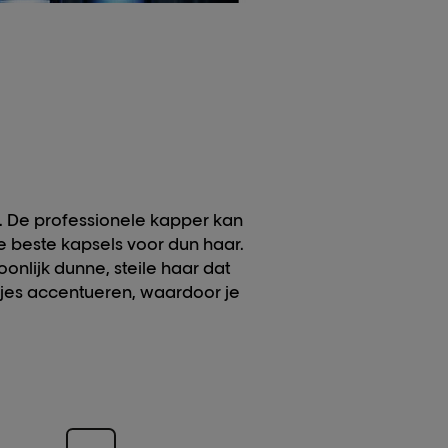
kker haar?
 verschil maken in hoe
e kapper kan een voller effect
es knippen is vaak een van de
een driedimensionaal idee van
ewoonlijk dunne, steile haar
uct zoals een
texturizer
kan het
or je haar dik lijkt tot in de