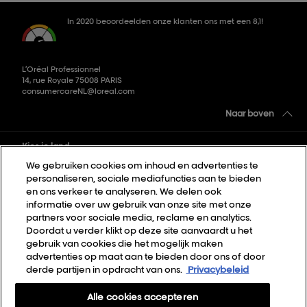
In 2020 beoordeelden onze klanten ons met een 8,1!
L’Oréal Professionnel
14, rue Royale 75008 PARIS
consumercareNL@loreal.com
Naar boven
Kies je land
We gebruiken cookies om inhoud en advertenties te
personaliseren, sociale mediafuncties aan te bieden
Sitemap
en ons verkeer te analyseren. We delen ook
informatie over uw gebruik van onze site met onze
Algemene voorwaarden
partners voor sociale media, reclame en analytics.
Privacybeleid
Doordat u verder klikt op deze site aanvaardt u het
gebruik van cookies die het mogelijk maken
Cookie Settings
advertenties op maat aan te bieden door ons of door
derde partijen in opdracht van ons.
Privacybeleid
Over Ons
Contact
Alle cookies accepteren