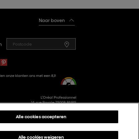
Naar boven
n
en onze klanten ons met een 8,1!
L’Oréal Professionnel
14, rue Royale 75008 PARIS
consumercareNL@loreal.com
Alle cookies accepteren
Alle cookies weigeren