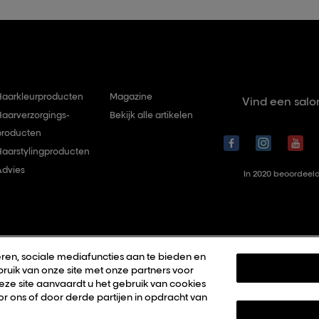
Haarkleurproducten
Magazine
Vind een salo
Haarverzorgings-
Bekijk alle artikelen
producten
Haarstylingproducten
Advies
In 2020 beoordeeld
ren, sociale mediafuncties aan te bieden en
ruik van onze site met onze partners voor
deze site aanvaardt u het gebruik van cookies
r ons of door derde partijen in opdracht van