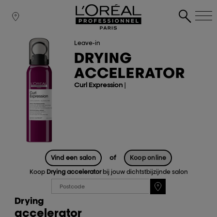
Leave-in
DRYING
ACCELERATOR
Curl Expression
|
of
Vind een salon
Koop online
Koop
Drying accelerator
bij jouw dichtstbijzijnde salon
Drying
accelerator