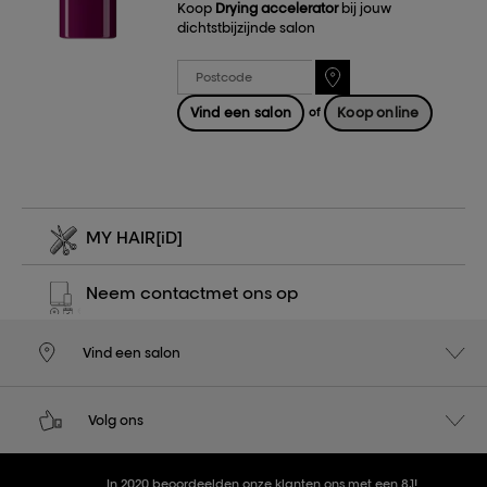
Koop
Drying accelerator
bij jouw
dichtstbijzijnde salon
Vind een salon
Koop online
of
MY HAIR
[iD]
Neem contact
met ons op
Vind een salon
Volg ons
In 2020 beoordeelden onze klanten ons met een 8,1!