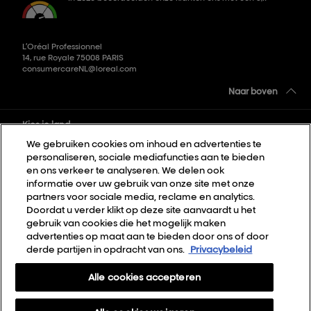
L’Oréal Professionnel
14, rue Royale 75008 PARIS
consumercareNL@loreal.com
Naar boven
Kies je land
We gebruiken cookies om inhoud en advertenties te
personaliseren, sociale mediafuncties aan te bieden
Sitemap
en ons verkeer te analyseren. We delen ook
informatie over uw gebruik van onze site met onze
Algemene voorwaarden
partners voor sociale media, reclame en analytics.
Privacybeleid
Doordat u verder klikt op deze site aanvaardt u het
gebruik van cookies die het mogelijk maken
Cookie Settings
advertenties op maat aan te bieden door ons of door
derde partijen in opdracht van ons.
Privacybeleid
Over Ons
Contact
Alle cookies accepteren
Nieuwsbrief