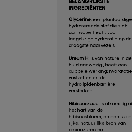
BELANGRIJKSTE
INGREDIËNTEN
Glycerine
: een plantaardige
hydraterende stof die zich
aan water hecht voor
langdurige hydratatie op de
droogste haarvezels
Ureum H
: is van nature in de
huid aanwezig , heeft een
dubbele werking: hydratatie
vastzetten en de
hydrolipidenbarrière
versterken.
Hibiscuszaad
: is afkomstig ui
het hart van de
hibiscusbloem, en een supe
rijke, natuurlijke bron van
aminozuren en