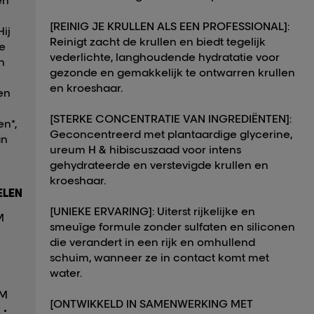
en
[REINIG JE KRULLEN ALS EEN PROFESSIONAL]:
Hij
Reinigt zacht de krullen en biedt tegelijk
de
vederlichte, langhoudende hydratatie voor
en
gezonde en gemakkelijk te ontwarren krullen
en kroeshaar.
en
[STERKE CONCENTRATIE VAN INGREDIËNTEN]:
en*,
Geconcentreerd met plantaardige glycerine,
an
ureum H & hibiscuszaad voor intens
gehydrateerde en verstevigde krullen en
kroeshaar.
LEN
[UNIEKE ERVARING]: Uiterst rijkelijke en
M
smeuïge formule zonder sulfaten en siliconen
die verandert in een rijk en omhullend
schuim, wanneer ze in contact komt met
water.
UM
[ONTWIKKELD IN SAMENWERKING MET
 •