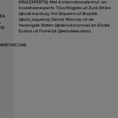
KRULEXPERTS]: Met 4 internationale krul- en
kroeshaarexperts: Titus Magida uit Zuid-Afrika
(@call.me.titus), Vivi Siqueira uit Brazilië
MEA
(@vivi_siqueira), Derick Monroe uit de
L
Verenigde Staten (@derickmonroe) en Elodie
CID
Euston uit Frankrijk (@elodieeuston).
DIMETHICONE