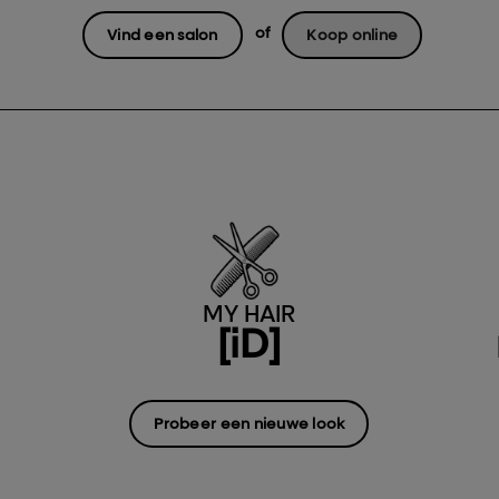
of
Vind een salon
Koop online
MY HAIR
[iD]
Probeer een nieuwe look