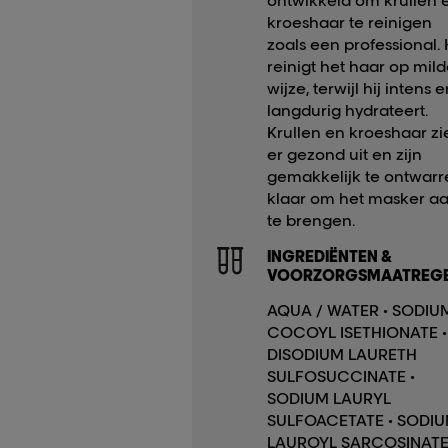
ontwikkeld om krullen 
kroeshaar te reinigen
zoals een professional. 
reinigt het haar op mil
wijze, terwijl hij intens 
langdurig hydrateert.
Krullen en kroeshaar zi
er gezond uit en zijn
gemakkelijk te ontwarr
klaar om het masker a
te brengen.
INGREDIËNTEN &
VOORZORGSMAATREGE
AQUA / WATER • SODIU
COCOYL ISETHIONATE •
DISODIUM LAURETH
SULFOSUCCINATE •
SODIUM LAURYL
SULFOACETATE • SODI
LAUROYL SARCOSINATE