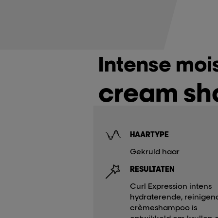
Intense moi
cream s
HAARTYPE
Gekruld haar
RESULTATEN
Curl Expression intens
hydraterende, reinigen
crèmeshampoo is