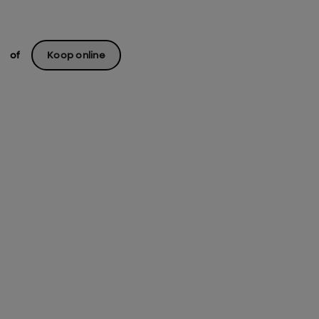
of
Koop online