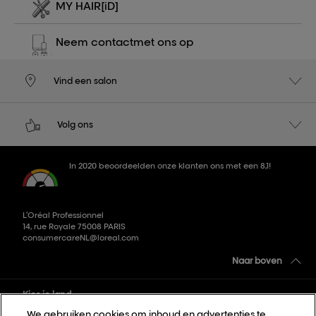
MY HAIR
[iD]
Neem contact
met ons op
Vind een salon
Volg ons
In 2020 beoordeelden onze klanten ons met een 8,1!
L’Oréal Professionnel
14, rue Royale 75008 PARIS
consumercareNL@loreal.com
Naar boven
Kies je land
We gebruiken cookies om inhoud en advertenties te