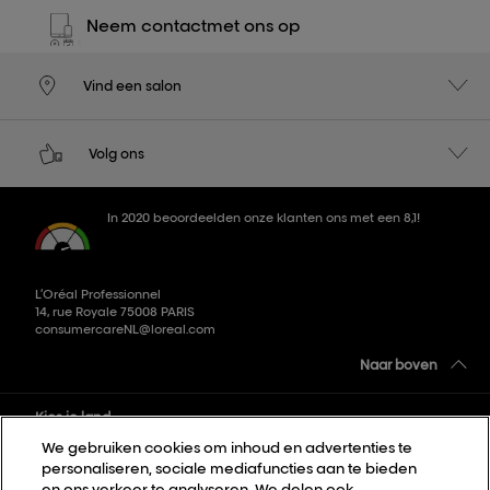
Neem contact
met ons op
Vind een salon
Volg ons
In 2020 beoordeelden onze klanten ons met een 8,1!
L’Oréal Professionnel
14, rue Royale 75008 PARIS
consumercareNL@loreal.com
Naar boven
Kies je land
We gebruiken cookies om inhoud en advertenties te
personaliseren, sociale mediafuncties aan te bieden
Sitemap
en ons verkeer te analyseren. We delen ook