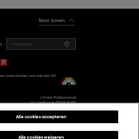
Naar boven
n
en onze klanten ons met een 8,1!
L’Oréal Professionnel
14, rue Royale 75008 PARIS
consumercareNL@loreal.com
Alle cookies accepteren
Alle cookies weigeren