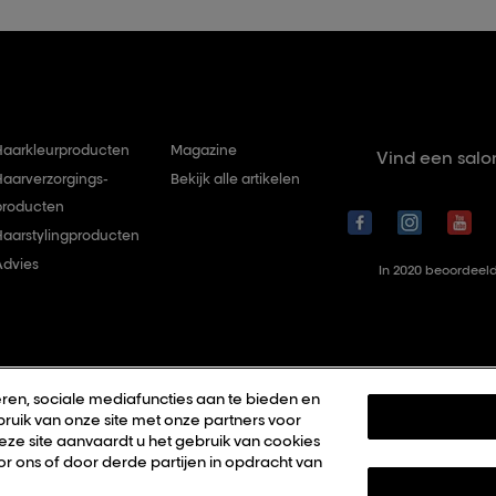
Haarkleurproducten
Magazine
Vind een salo
Haarverzorgings-
Bekijk alle artikelen
producten
Haarstylingproducten
Advies
In 2020 beoordeeld
ren, sociale mediafuncties aan te bieden en
ruik van onze site met onze partners voor
deze site aanvaardt u het gebruik van cookies
r ons of door derde partijen in opdracht van