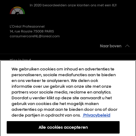
In 2020 beoordeelden onze klanten ons met een 8,1!
L’Oréal Professionnel
14, rue Royale 75008 PARIS
consumercareNL@loreal.com
Naar boven
Kies je land
We gebruiken cookies om inhoud en advertenties te
personaliseren, sociale mediafuncties aan te bieden
Sitemap
en ons verkeer te analyseren. We delen ook
informatie over uw gebruik van onze site met onze
Algemene voorwaarden
partners voor sociale media, reclame en analytics.
Privacybeleid
Doordat u verder klikt op deze site aanvaardt u het
gebruik van cookies die het mogelijk maken
Cookie Settings
advertenties op maat aan te bieden door ons of door
derde partijen in opdracht van ons.
Privacybeleid
Over Ons
Contact
Alle cookies accepteren
Nieuwsbrief