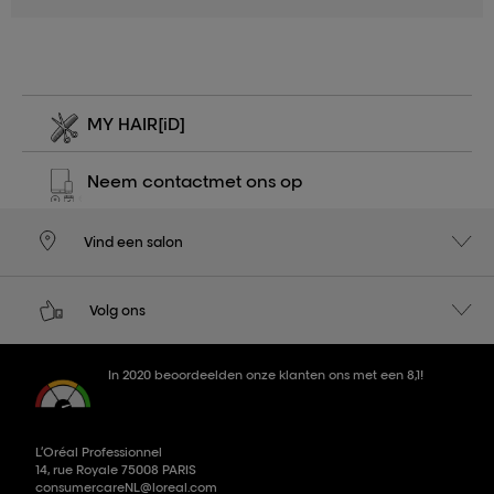
MY HAIR
[iD]
Neem contact
met ons op
Vind een salon
Volg ons
In 2020 beoordeelden onze klanten ons met een 8,1!
L’Oréal Professionnel
14, rue Royale 75008 PARIS
consumercareNL@loreal.com