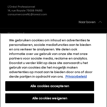
L’Oréal Professionnel
14, rue Royale 75008 PARIS
consumercareNL@loreal.com
Naar boven
Kies je land
We gebruiken cookies om inhoud en advertenties te
personaliseren, sociale mediafuncties aan te bieden
Sitemap
en ons verkeer te analyseren. We delen ook
informatie over uw gebruik van onze site met onze
Algemene voorwaarden
partners voor sociale media, reclame en analytics.
Privacybeleid
Doordat u verder klikt op deze site aanvaardt u het
gebruik van cookies die het mogelijk maken
Cookie Settings
advertenties op maat aan te bieden door ons of door
derde partijen in opdracht van ons.
Privacybeleid
Over Ons
Contact
Alle cookies accepteren
Nieuwsbrief
Alle cookies weigeren
Webshop