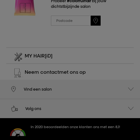
Probeer
#colorfulhair
bij jouw
dichtstbijzijnde salon
MY HAIR
[iD]
Neem contact
met ons op
Vind een salon
Volg ons
In 2020 beoordeelden onze klanten ons met een 8,1!