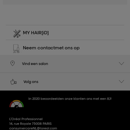
MY HAIR
[iD]
Neem contact
met ons op
Vind een salon
Volg ons
In 2020 beoordeelden onze klanten ons met een 8,1!
L’Oréal Professionnel
14, rue Royale 75008 PARIS
consumercareNL@loreal.com