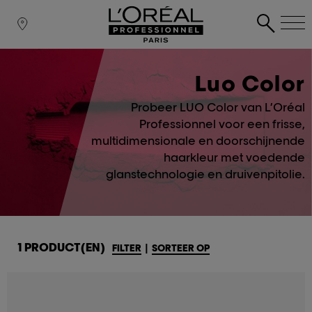
Luo Color
Probeer LUO Color van L’Oréal
Professionnel voor een frisse,
multidimensionale en doorschijnende
haarkleur met voedende
glanstechnologie en druivenpitolie.
1 PRODUCT(EN)
FILTER
|
SORTEER OP