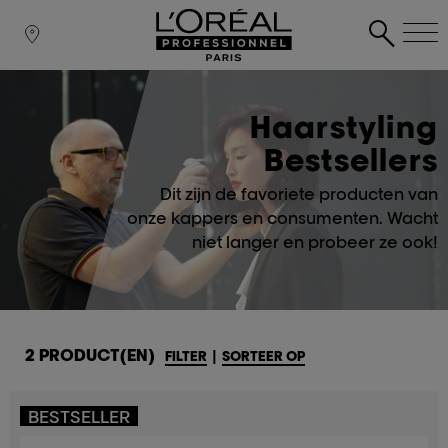
Haarstyling
Bestsellers
Dit zijn de favoriete producten van
onze kappers en consumenten. Wacht
niet langer en probeer ze ook!
2 PRODUCT(EN)
FILTER
|
SORTEER OP
BESTSELLER