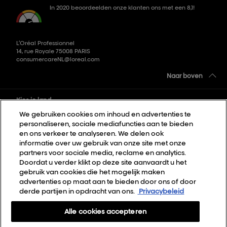
In 2020 beoordeelden onze klanten ons met een 8,1!
L’Oréal Professionnel
14, rue Royale 75008 PARIS
consumercareNL@loreal.com
Naar boven
Kies je land
We gebruiken cookies om inhoud en advertenties te
personaliseren, sociale mediafuncties aan te bieden
Sitemap
en ons verkeer te analyseren. We delen ook
informatie over uw gebruik van onze site met onze
Algemene voorwaarden
partners voor sociale media, reclame en analytics.
Privacybeleid
Doordat u verder klikt op deze site aanvaardt u het
gebruik van cookies die het mogelijk maken
Cookie Settings
advertenties op maat aan te bieden door ons of door
derde partijen in opdracht van ons.
Privacybeleid
Over Ons
Contact
Alle cookies accepteren
Nieuwsbrief