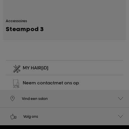
Accessoires
Steampod 3
MY HAIR
[iD]
Neem contact
met ons op
Vind een salon
Volg ons