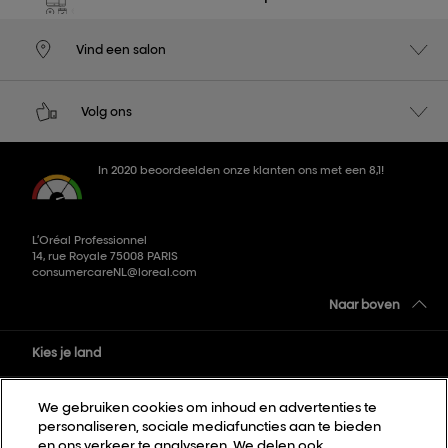
Vind een salon
Volg ons
In 2020 beoordeelden onze klanten ons met een 8,1!
L’Oréal Professionnel
14, rue Royale 75008 PARIS
consumercareNL@loreal.com
Naar boven
Kies je land
We gebruiken cookies om inhoud en advertenties te
Sitemap
personaliseren, sociale mediafuncties aan te bieden
Algemene voorwaarden
en ons verkeer te analyseren. We delen ook