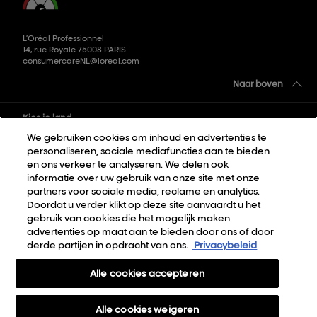
L’Oréal Professionnel
14, rue Royale 75008 PARIS
consumercareNL@loreal.com
Naar boven
Kies je land
We gebruiken cookies om inhoud en advertenties te
personaliseren, sociale mediafuncties aan te bieden
Sitemap
en ons verkeer te analyseren. We delen ook
informatie over uw gebruik van onze site met onze
Algemene voorwaarden
partners voor sociale media, reclame en analytics.
Privacybeleid
Doordat u verder klikt op deze site aanvaardt u het
gebruik van cookies die het mogelijk maken
Cookie Settings
advertenties op maat aan te bieden door ons of door
derde partijen in opdracht van ons.
Privacybeleid
Over Ons
Contact
Alle cookies accepteren
Nieuwsbrief
Alle cookies weigeren
Webshop