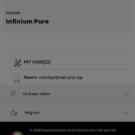
Haarlak
Infinium Pure
MY HAIR
[iD]
Neem contact
met ons op
Vind een salon
Volg ons
In 2020 beoordeelden onze klanten ons met een 8,1!