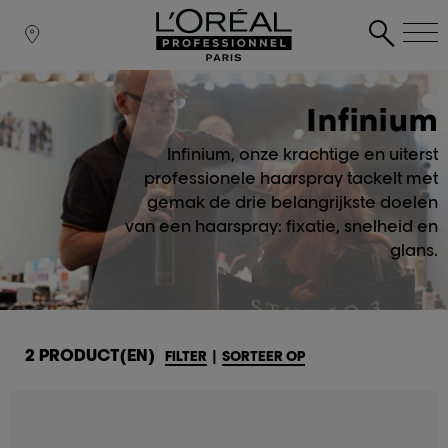
Infinium
Infinium, onze krachtige en uiterst
professionele haarspray tackelt met
gemak de drie belangrijkste doelen
van een haarspray: fixatie, snelheid en
glans.
2 PRODUCT(EN)
FILTER
|
SORTEER OP