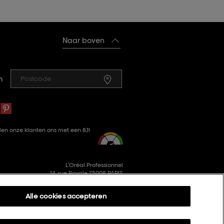
Naar boven
n
en onze klanten ons met een 8,1!
L’Oréal Professionnel
14, rue Royale 75008 PARIS
consumercareNL@loreal.com
Alle cookies accepteren