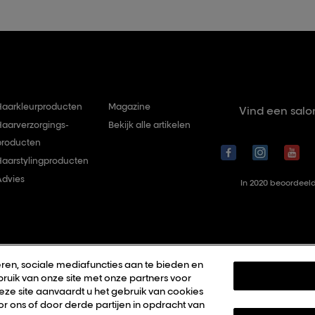
Haarkleurproducten
Magazine
Vind een salo
Haarverzorgings-
Bekijk alle artikelen
producten
Haarstylingproducten
Advies
In 2020 beoordeeld
ren, sociale mediafuncties aan te bieden en
ruik van onze site met onze partners voor
deze site aanvaardt u het gebruik van cookies
r ons of door derde partijen in opdracht van