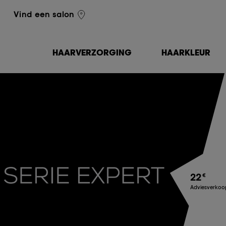
L'Oréal Professionnel
Vind een salon
HAARVERZORGING
HAARKLEUR
22
€
Adviesverkoop