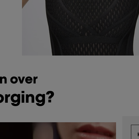
n over
orging?