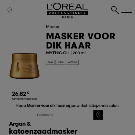
Masker
MASKER VOOR
DIK HAAR
MYTHIC OIL
| 200 ml
GLAD
GLANS
VOEDING
26,82
€
Adviesverkoopprijs
Koop
Masker voor dik haar
bij jouw dichtstbijzijnde salon
Argan &
katoenzaadmasker