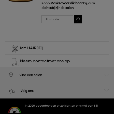
Koop
Masker voor dik haar
bij jouw
dichtstbijzijnde salon
MY HAIR
[iD]
Neem contact
met ons op
Vind een salon
Volg ons
In 2020 beoordeelden onze klanten ons met een 8,1!