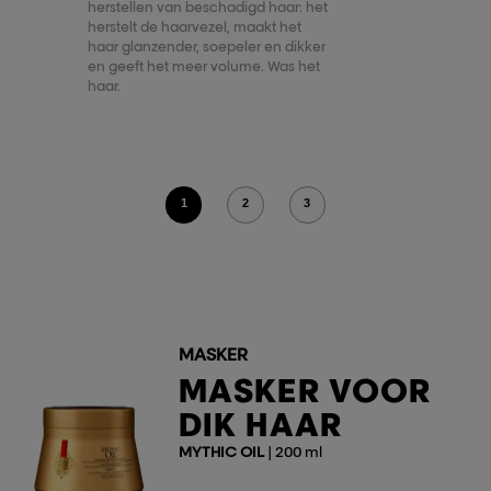
herstellen van beschadigd haar: het
herstelt de haarvezel, maakt het
haar glanzender, soepeler en dikker
en geeft het meer volume. Was het
haar.
1
2
3
MASKER
MASKER VOOR
DIK HAAR
MYTHIC OIL
| 200 ml