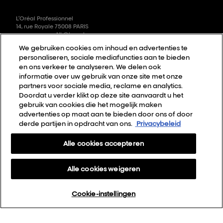
L’Oréal Professionnel
14, rue Royale 75008 PARIS
consumercareNL@loreal.com
We gebruiken cookies om inhoud en advertenties te
Naar boven
personaliseren, sociale mediafuncties aan te bieden
en ons verkeer te analyseren. We delen ook
Kies je land
informatie over uw gebruik van onze site met onze
partners voor sociale media, reclame en analytics.
Doordat u verder klikt op deze site aanvaardt u het
Sitemap
gebruik van cookies die het mogelijk maken
advertenties op maat aan te bieden door ons of door
Algemene voorwaarden
derde partijen in opdracht van ons.
Privacybeleid
Privacybeleid
Alle cookies accepteren
Cookie Settings
Over Ons
Alle cookies weigeren
Contact
Cookie-instellingen
Nieuwsbrief
Webshop