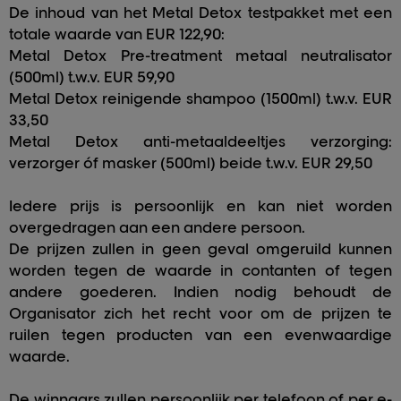
De inhoud van het Metal Detox testpakket met een
totale waarde van EUR 122,90:
Metal Detox Pre-treatment metaal neutralisator
(500ml) t.w.v. EUR 59,90
Metal Detox reinigende shampoo (1500ml) t.w.v. EUR
33,50
Metal Detox anti-metaaldeeltjes verzorging:
verzorger óf masker (500ml) beide t.w.v. EUR 29,50
Iedere prijs is persoonlijk en kan niet worden
overgedragen aan een andere persoon.
De prijzen zullen in geen geval omgeruild kunnen
worden tegen de waarde in contanten of tegen
andere goederen. Indien nodig behoudt de
Organisator zich het recht voor om de prijzen te
ruilen tegen producten van een evenwaardige
waarde.
De winnaars zullen persoonlijk per telefoon of per e-