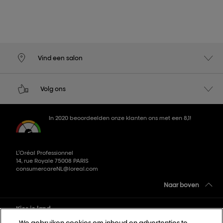
Vind een salon
Volg ons
In 2020 beoordeelden onze klanten ons met een 8,1!
L’Oréal Professionnel
14, rue Royale 75008 PARIS
consumercareNL@loreal.com
Naar boven
Kies je land
We gebruiken cookies om inhoud en advertenties te