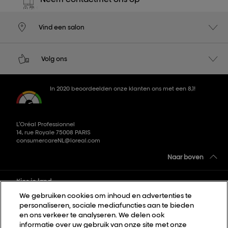
Vind een salon
Volg ons
In 2020 beoordeelden onze klanten ons met een 8,1!
L’Oréal Professionnel
14, rue Royale 75008 PARIS
consumercareNL@loreal.com
Naar boven
Kies je land
We gebruiken cookies om inhoud en advertenties te
personaliseren, sociale mediafuncties aan te bieden
Sitemap
en ons verkeer te analyseren. We delen ook
informatie over uw gebruik van onze site met onze
Algemene voorwaarden