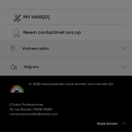
MY HAIR
[iD]
Neem contact
met ons op
Vind een salon
Volg ons
In 2020 beoordeelden onze klanten ons met een 8,1!
L’Oréal Professionnel
14, rue Royale 75008 PARIS
consumercareNL@loreal.com
Naar boven