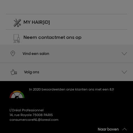
MY HAIR
[iD]
Neem contact
met ons op
Vind een salon
Volg ons
In 2020 beoordeelden onze klanten ons met een 8,1!
L’Oréal Professionnel
14, rue Royale 75008 PARIS
consumercareNL@loreal.com
Naar boven