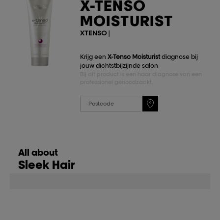
X-TENSO
MOISTURIST
XTENSO
|
Krijg een
X-Tenso Moisturist
diagnose bij
jouw dichtstbijzijnde salon
Bij dit product is een haar diagnose van een
professionel genoodzaakt.
All about
Sleek Hair