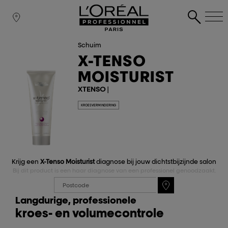
Schuim
X-TENSO
MOISTURIST
XTENSO
|
KROESVERMINDERING
Krijg een
X-Tenso Moisturist
diagnose bij jouw dichtstbijzijnde salon
Bij dit product is een haar diagnose van een professionel genoodzaakt.
Langdurige, professionele
kroes- en volumecontrole