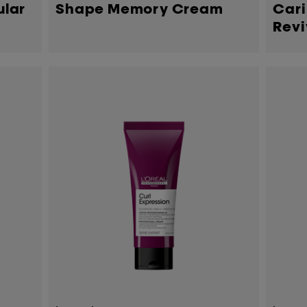
ular
Shape Memory Cream
Cari
Revi