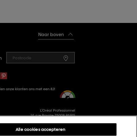
Naar boven
n
en onze klanten ons met een 8,1!
L’Oréal Professionnel
14, rue Royale 75008 PARIS
consumercareNL@loreal.com
Alle cookies accepteren