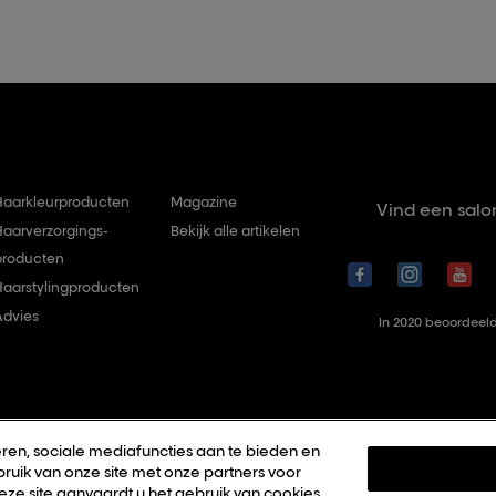
Haarkleurproducten
Magazine
Vind een salo
Haarverzorgings-
Bekijk alle artikelen
producten
Haarstylingproducten
Advies
In 2020 beoordeeld
ren, sociale mediafuncties aan te bieden en
ruik van onze site met onze partners voor
deze site aanvaardt u het gebruik van cookies