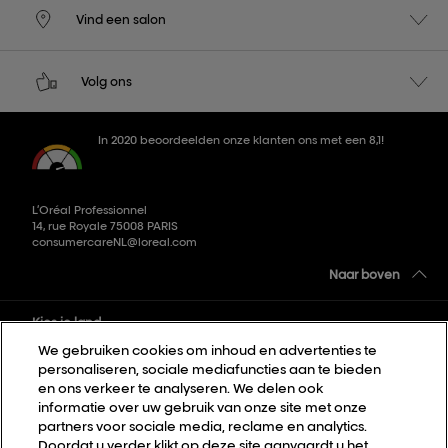
Vind een salon
Volg ons
In 2020 beoordeelden onze klanten ons met een 8,1!
L’Oréal Professionnel
14, rue Royale 75008 PARIS
consumercareNL@loreal.com
Naar boven
Kies je land
We gebruiken cookies om inhoud en advertenties te
personaliseren, sociale mediafuncties aan te bieden
Sitemap
en ons verkeer te analyseren. We delen ook
informatie over uw gebruik van onze site met onze
Algemene voorwaarden
partners voor sociale media, reclame en analytics.
Privacybeleid
Doordat u verder klikt op deze site aanvaardt u het